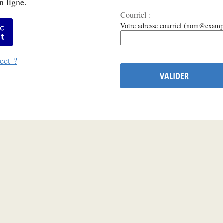
n ligne.
Courriel :
er avec FranceConnect
Votre adresse courriel (nom@examp
ect ?
VALIDER