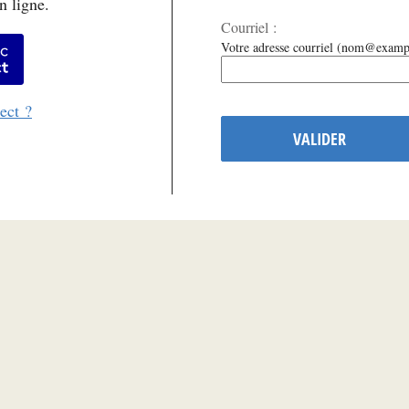
n ligne.
Courriel :
er avec FranceConnect
Votre adresse courriel (nom@examp
ect ?
VALIDER