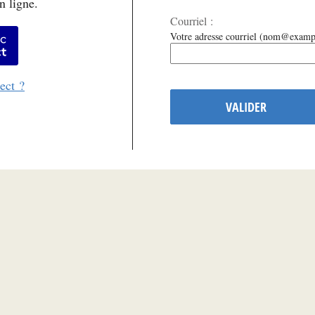
n ligne.
Courriel :
er avec FranceConnect
Votre adresse courriel (nom@examp
ect ?
VALIDER