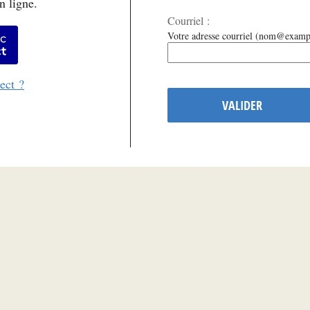
n ligne.
Courriel :
er avec FranceConnect
Votre adresse courriel (nom@examp
ect ?
VALIDER