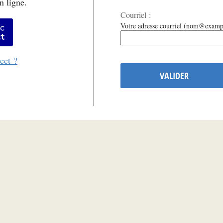
n ligne.
Courriel :
er avec FranceConnect
Votre adresse courriel (nom@examp
ect ?
VALIDER