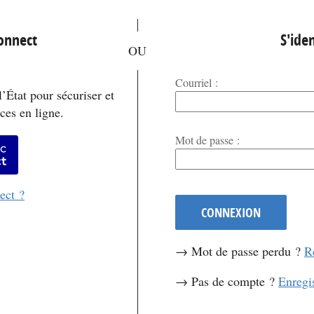
*
Connect
S'iden
Courriel :
’État pour sécuriser et
ces en ligne.
*
Mot de passe :
er avec FranceConnect
ect ?
CONNEXION
→ Mot de passe perdu ?
R
→ Pas de compte ?
Enregi