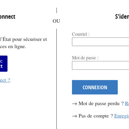
*
Connect
S'iden
Courriel :
’État pour sécuriser et
ces en ligne.
*
Mot de passe :
er avec FranceConnect
ect ?
CONNEXION
→ Mot de passe perdu ?
R
→ Pas de compte ?
Enregi