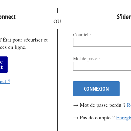
*
Connect
S'iden
Courriel :
’État pour sécuriser et
ces en ligne.
*
Mot de passe :
er avec FranceConnect
ect ?
CONNEXION
→ Mot de passe perdu ?
R
→ Pas de compte ?
Enregi