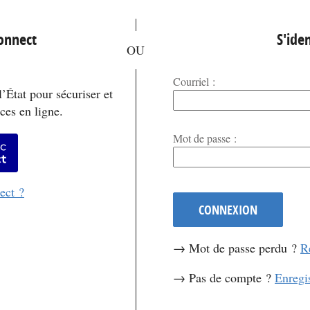
*
Connect
S'iden
Courriel :
’État pour sécuriser et
ces en ligne.
*
Mot de passe :
er avec FranceConnect
ect ?
CONNEXION
→ Mot de passe perdu ?
R
→ Pas de compte ?
Enregi