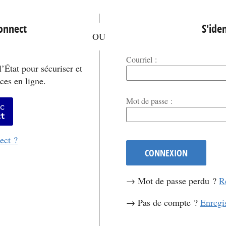
*
Connect
S'iden
Courriel :
’État pour sécuriser et
ces en ligne.
*
Mot de passe :
er avec FranceConnect
ect ?
CONNEXION
→ Mot de passe perdu ?
R
→ Pas de compte ?
Enregi