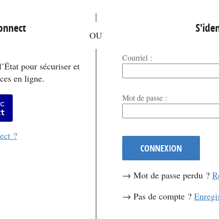
*
Connect
S'iden
Courriel :
’État pour sécuriser et
ces en ligne.
*
Mot de passe :
er avec FranceConnect
ect ?
CONNEXION
→ Mot de passe perdu ?
R
→ Pas de compte ?
Enregi