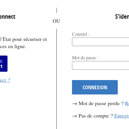
*
Connect
S'iden
Courriel :
’État pour sécuriser et
ces en ligne.
*
Mot de passe :
er avec FranceConnect
ect ?
CONNEXION
→ Mot de passe perdu ?
R
→ Pas de compte ?
Enregi