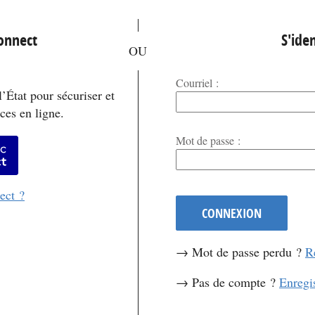
*
Connect
S'iden
Courriel :
’État pour sécuriser et
ces en ligne.
*
Mot de passe :
er avec FranceConnect
ect ?
CONNEXION
→ Mot de passe perdu ?
R
→ Pas de compte ?
Enregi