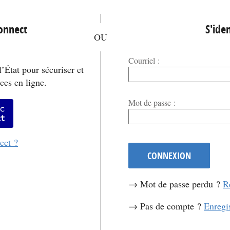
*
Connect
S'iden
Courriel :
’État pour sécuriser et
ces en ligne.
*
Mot de passe :
er avec FranceConnect
ect ?
CONNEXION
→ Mot de passe perdu ?
R
→ Pas de compte ?
Enregi