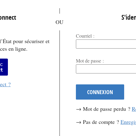
*
Connect
S'iden
Courriel :
’État pour sécuriser et
ces en ligne.
*
Mot de passe :
er avec FranceConnect
ect ?
CONNEXION
→ Mot de passe perdu ?
R
→ Pas de compte ?
Enregi