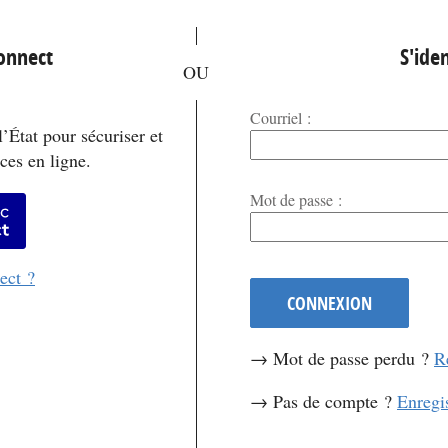
*
Connect
S'iden
Courriel :
’État pour sécuriser et
ces en ligne.
*
Mot de passe :
er avec FranceConnect
ect ?
CONNEXION
→ Mot de passe perdu ?
R
→ Pas de compte ?
Enregi