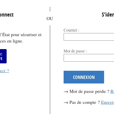
*
Connect
S'iden
Courriel :
’État pour sécuriser et
ces en ligne.
*
Mot de passe :
er avec FranceConnect
ect ?
CONNEXION
→ Mot de passe perdu ?
R
→ Pas de compte ?
Enregi