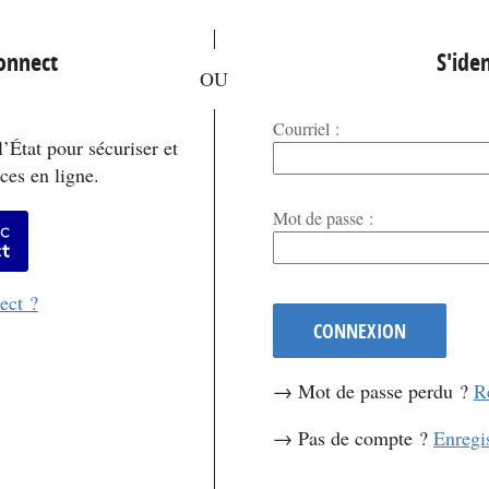
*
Connect
S'iden
Courriel :
’État pour sécuriser et
ces en ligne.
*
Mot de passe :
er avec FranceConnect
ect ?
CONNEXION
→ Mot de passe perdu ?
R
→ Pas de compte ?
Enregi